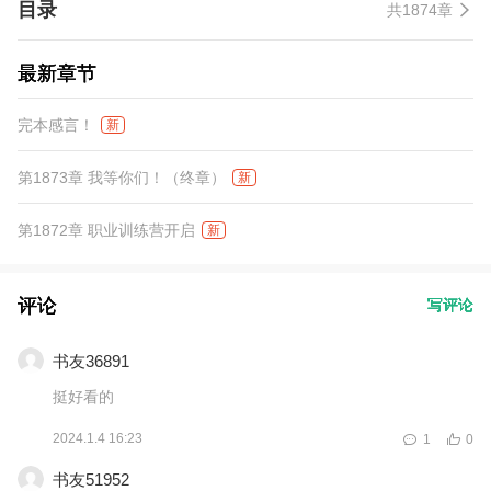
目录
共1874章
最新章节
完本感言！
新
第1873章 我等你们！（终章）
新
第1872章 职业训练营开启
新
评论
写评论
书友36891
挺好看的
2024.1.4 16:23
1
0
书友51952