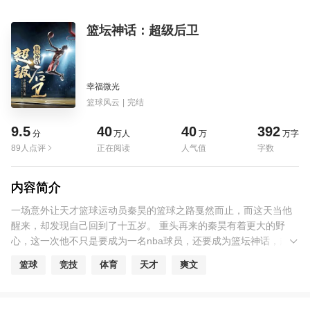
篮坛神话：超级后卫
幸福微光
篮球风云
|
完结
9.5
40
40
392
分
万人
万
万字
89人点评
正在阅读
人气值
字数
内容简介
一场意外让天才篮球运动员秦昊的篮球之路戛然而止，而这天当他
醒来，却发现自己回到了十五岁。 重头再来的秦昊有着更大的野
心，这一次他不只是要成为一名nba球员，还要成为篮坛神话，超级
后卫！
篮球
竞技
体育
天才
爽文