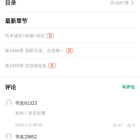
目录
共1697章
最新章节
完本感言+自推+后记
新
第1694章 我即天选，亦是唯一
新
第1693章 仅存的生机
新
评论
写评论
书友61323
支持！非常好看
2024.1.11 04:16
47
0
书友29852