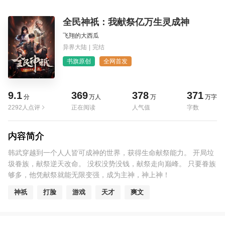
全民神祇：我献祭亿万生灵成神
飞翔的大西瓜
异界大陆
|
完结
书旗原创
全网首发
9.1
369
378
371
分
万人
万
万字
2292人点评
正在阅读
人气值
字数
内容简介
韩武穿越到一个人人皆可成神的世界，获得生命献祭能力。 开局垃
圾眷族，献祭逆天改命。 没权没势没钱，献祭走向巅峰。 只要眷族
够多，他凭献祭就能无限变强，成为主神，神上神！
神祇
打脸
游戏
天才
爽文