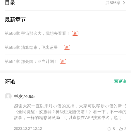
目录
共586章
最新章节
第586章 宇宙那么大，我想去看看！
新
第585章 清算结束，飞离蓝星！
新
第584章 漂亮国：亚当计划！
新
评论
写评论
书友74065
感谢大家一直以来对小僧的支持，大家可以移步小僧的新书
《全民觉醒：蚁族弱？神级巨龙随便啃！》看一下，不一样的
故事，一样的精彩刺激呦！可以直接在APP搜索书名，也可以
点开本书详情页往下拉，就能看到小僧的其他书籍呦，谢谢支
2023.12.27 12:12
5
3
持，爱你们！