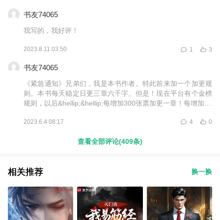
书友74065
我写的，我好评！
2023.8.11 03:50
1
3
书友74065
《紧急通知》兄弟们，我是本书作者。特此前来加一个加更规
则。本书每天稳定日更三章六千字。但是！现在平台有个金榜
规则，以后&hellip;&hellip;每增加300张票加更一章！每增加30
0张票加更一章！每增加300张票加更一章！重要的事情说三遍
2023.6.4 08:17
4
0
（手头狗头），兄弟们的每一张票对小作者而言都非常重要，
只要有票，我小僧就算累死，死外边，从这里跳下去，也要给
查看全部评论(409条)
兄弟们加更！
相关推荐
换一换