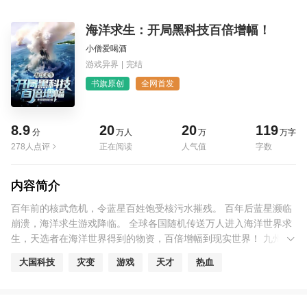
海洋求生：开局黑科技百倍增幅！
小僧爱喝酒
游戏异界
|
完结
书旗原创
全网首发
8.9
20
20
119
分
万人
万
万字
278人点评
正在阅读
人气值
字数
内容简介
百年前的核武危机，令蓝星百姓饱受核污水摧残。 百年后蓝星濒临
崩溃，海洋求生游戏降临。 全球各国随机传送万人进入海洋世界求
生，天选者在海洋世界得到的物资，百倍增幅到现实世界！ 九州陈
帆作为天选者之一，刚进入海洋世界，激活的系统就炸了，但他却
大国科技
灾变
游戏
天才
热血
被赋予了跟万物沟通的能力，还能打捞系统遗产：专属黑科技！ 超
级防护罩：免疫一切物理攻击！ 可控核聚变：无限能源，干净无污
染！ 行星发动机：推动九州，飞向无尽宇宙！