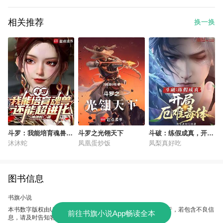
相关推荐
换一换
斗罗：我能培育魂兽，
斗罗之光翎天下
斗破：练假成真，开局
还能超进化
厄难毒体
沐沐蛇
凤凰蛋炒饭
凤梨真好吃
图书信息
书旗小说
本书数字版权由UC故事会提供，授权本软件使用、制作、发行，若包含不良信
前往书旗小说App畅读全本
息，请及时告知客服。