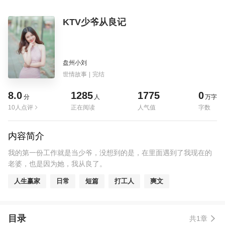
KTV少爷从良记
盘州小刘
世情故事
|
完结
8.0
1285
1775
0
分
人
万字
10人点评
正在阅读
人气值
字数
内容简介
我的第一份工作就是当少爷，没想到的是，在里面遇到了我现在的
老婆，也是因为她，我从良了。
人生赢家
日常
短篇
打工人
爽文
目录
共1章