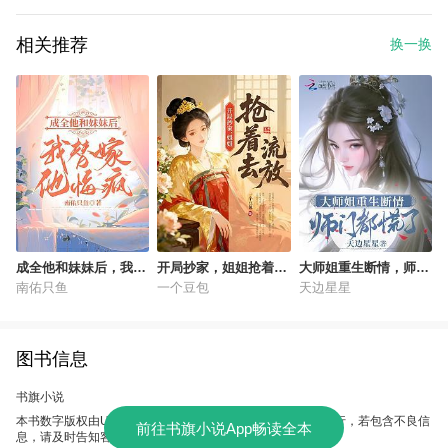
相关推荐
换一换
成全他和妹妹后，我替
开局抄家，姐姐抢着去
大师姐重生断情，师门
嫁，他悔疯
流放
都慌了
南佑只鱼
一个豆包
天边星星
图书信息
书旗小说
本书数字版权由UC故事会提供，授权本软件使用、制作、发行，若包含不良信
前往书旗小说App畅读全本
息，请及时告知客服。