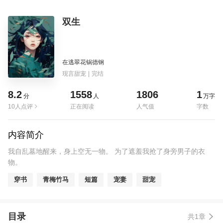
双生
在逃翠花锅德钢
现言甜宠
|
完结
8.2
1558
1806
1
分
人
万字
10人点评
正在阅读
人气值
字数
内容简介
我自乱墓地醒来，身上空无一物。 为了遮羞我抢了身旁男子的衣
物。
穿书
青梅竹马
短篇
宠妻
甜宠
目录
共1章