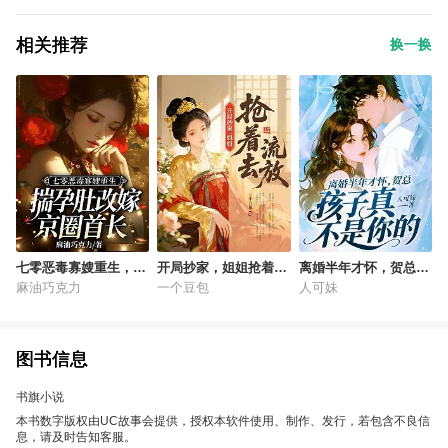
相关推荐
换一换
七零恶毒寡嫂重生，揣
开局抄家，姐姐抢着去
离婚半年才怀，贺总，
孕肚改嫁京圈首长
流放
孩子真不是你的
麻油巧克力
一个豆包
人可妹
图书信息
书旗小说
本书数字版权由UC故事会提供，授权本软件使用、制作、发行，若包含不良信
息，请及时告知客服。