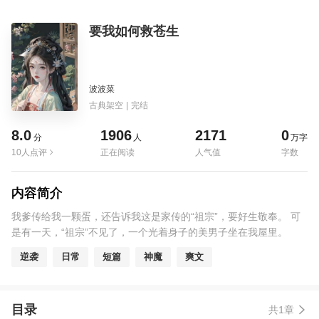
要我如何救苍生
波波菜
古典架空
|
完结
8.0
1906
2171
0
分
人
万字
10人点评
正在阅读
人气值
字数
内容简介
我爹传给我一颗蛋，还告诉我这是家传的“祖宗”，要好生敬奉。 可
是有一天，“祖宗”不见了，一个光着身子的美男子坐在我屋里。
逆袭
日常
短篇
神魔
爽文
目录
共1章