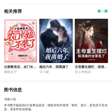
相关推荐
换一换
分家断亲后，农门长姐
婚后六年，我离婚了
主母重生摆烂，假清高
她不装了
的全家急了
橘猫太守
贝小暧
坟上种桃花
图书信息
书旗小说
本书数字版权由UC故事会提供，授权本软件使用、制作、发行，若包含不良信
息，请及时告知客服。