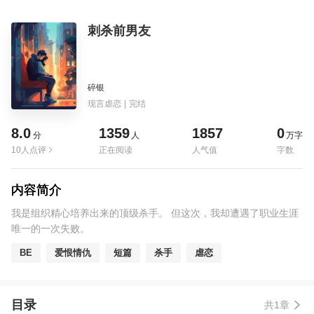
刺杀前男友
碎银
现言虐恋
|
完结
8.0
1359
1857
0
分
人
万字
10人点评
正在阅读
人气值
字数
内容简介
我是组织精心培养出来的顶级杀手。 但这次，我却遭遇了职业生涯
唯一的一次失败。
BE
爱恨情仇
短篇
杀手
虐恋
目录
共1章