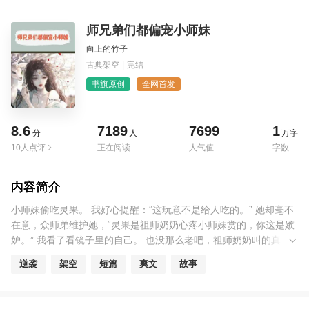
师兄弟们都偏宠小师妹
向上的竹子
古典架空
|
完结
书旗原创
全网首发
8.6
7189
7699
1
分
人
万字
10人点评
正在阅读
人气值
字数
内容简介
小师妹偷吃灵果。 我好心提醒：“这玩意不是给人吃的。” 她却毫不
在意，众师弟维护她，“灵果是祖师奶奶心疼小师妹赏的，你这是嫉
妒。” 我看了看镜子里的自己。 也没那么老吧，祖师奶奶叫的真难
听。
逆袭
架空
短篇
爽文
故事