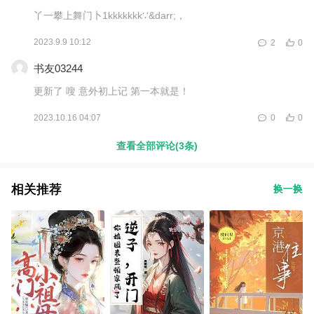
丫一攀上舞门卜1kkkkkkk∵&darr;，
2023.9.9 10:12
2
0
书友03244
更新了 嗖 意外初上记 第一本就是！
2023.10.16 04:07
0
0
查看全部评论(3条)
相关推荐
换一换