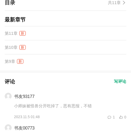
目录
共11章
最新章节
第11章
新
第10章
新
第9章
新
评论
写评论
书友93177
小师妹被怪兽分开吃掉了，恶有恶报，不错
2023.11.5 01:48
1
0
书友00773