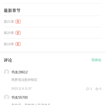
最新章节
第21章
新
第20章
新
第19章
新
评论
写评论
书友28612
用梦境治愈抑郁症
2023.11.6 11:37
2
0
书友55700
真的是，竟然把人骗进来杀