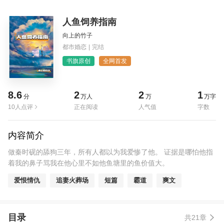
人鱼饲养指南
向上的竹子
都市婚恋
|
完结
书旗原创
全网首发
8.6
2
2
1
分
万人
万
万字
10人点评
正在阅读
人气值
字数
内容简介
做秦时砚的舔狗三年，所有人都以为我爱惨了他。 证据是哪怕他指
着我的鼻子骂我在他心里不如他鱼塘里的鱼价值大。
爱恨情仇
追妻火葬场
短篇
霸道
爽文
目录
共21章