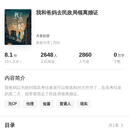
我和爸妈去民政局领离婚证
月芽的芽
家庭伦理
|
完结
8.1
2648
2860
0
分
人
万字
10人点评
正在阅读
人气值
字数
内容简介
我爸妈以为熬到我高考结束就可以彻底和对方拜拜了，在高考结束
的第二天，就带着我去了民政局领离婚证。
无CP
伦理
短篇
普通人
现实
目录
共1章