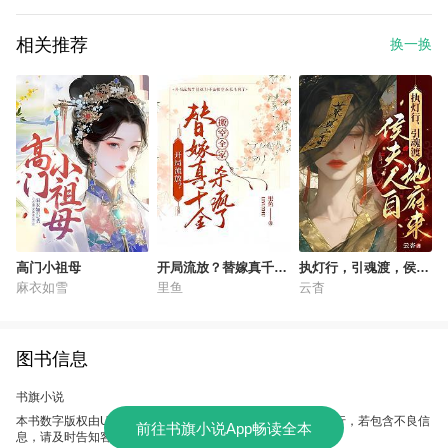
相关推荐
换一换
高门小祖母
开局流放？替嫁真千金
执灯行，引魂渡，侯夫
搬空全家杀疯了
人自地府来
麻衣如雪
里鱼
云杳
图书信息
书旗小说
本书数字版权由UC故事会提供，授权本软件使用、制作、发行，若包含不良信
前往书旗小说App畅读全本
息，请及时告知客服。