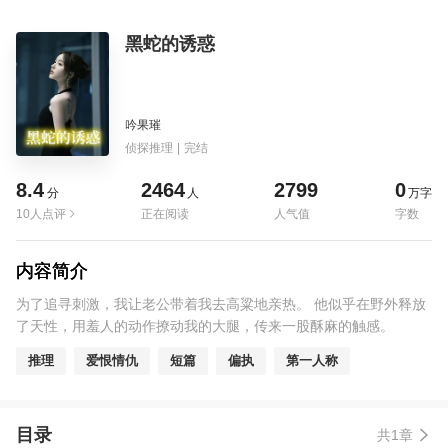
黑蛇的诱惑
吟果璀
侦探推理
|
完结
8.4
2464
2799
0
分
人
万字
10人点评
正在阅读
人气值
字数
内容简介
为了追寻刺激，我让老公带着我去高粱地亲热。 他似乎在野外释放
了天性，用羞人的动作撩动我的大腿，传来一股酥麻的触感。
推理
爱恨情仇
短篇
偏执
第一人称
目录
共1章