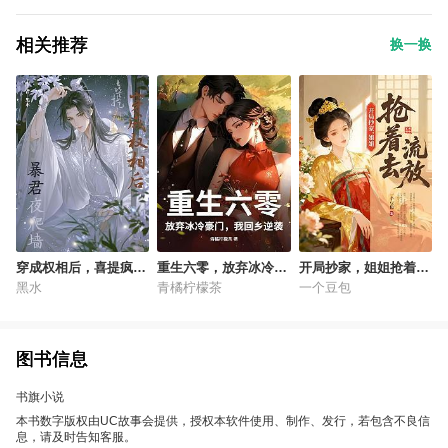
相关推荐
换一换
穿成权相后，喜提疯批
重生六零，放弃冰冷豪
开局抄家，姐姐抢着去
暴君夜爬墙
门，我回乡逆袭
流放
黑水
青橘柠檬茶
一个豆包
图书信息
书旗小说
本书数字版权由UC故事会提供，授权本软件使用、制作、发行，若包含不良信
息，请及时告知客服。