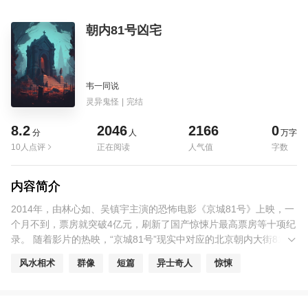
朝内81号凶宅
韦一同说
灵异鬼怪
|
完结
8.2
2046
2166
0
分
人
万字
10人点评
正在阅读
人气值
字数
内容简介
2014年，由林心如、吴镇宇主演的恐怖电影《京城81号》上映，一
个月不到，票房就突破4亿元，刷新了国产惊悚片最高票房等十项纪
录。 随着影片的热映，“京城81号”现实中对应的北京朝内大街81号
也一下出了名，网友们争相搜索查阅相关资料，甚至前往现场参
风水相术
群像
短篇
异士奇人
惊悚
观，想要一睹鬼宅风采，了解它背后的故事。