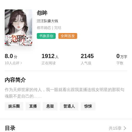
怨眸
汪汪队赚大钱
都市婚恋
|
完结
书旗原创
全网首发
8.0
1912
2145
0
分
人
万字
10人点评
正在阅读
人气值
字数
内容简介
作为天师世家的传人，我一眼就看出跟我直播连线女明星的那双勾
魂眼不是自己的……
娱乐圈
直播
悬疑
普通人
惊悚
目录
共15章