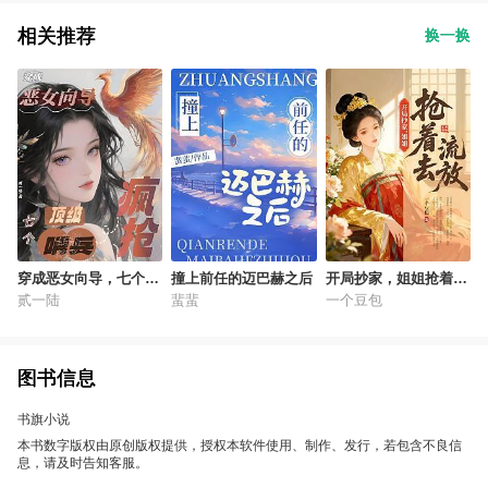
相关推荐
换一换
穿成恶女向导，七个顶
撞上前任的迈巴赫之后
开局抄家，姐姐抢着去
级哨兵疯抢！
流放
贰一陆
蜚蜚
一个豆包
图书信息
书旗小说
本书数字版权由原创版权提供，授权本软件使用、制作、发行，若包含不良信
息，请及时告知客服。