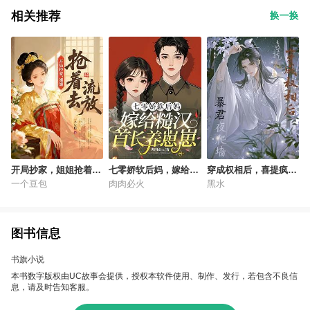
相关推荐
换一换
开局抄家，姐姐抢着去
七零娇软后妈，嫁给糙
穿成权相后，喜提疯批
流放
汉首长养崽崽
暴君夜爬墙
一个豆包
肉肉必火
黑水
图书信息
书旗小说
本书数字版权由UC故事会提供，授权本软件使用、制作、发行，若包含不良信
息，请及时告知客服。