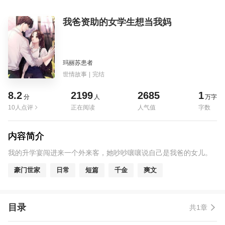
我爸资助的女学生想当我妈
玛丽苏患者
世情故事
|
完结
8.2
2199
2685
1
分
人
万字
10人点评
正在阅读
人气值
字数
内容简介
我的升学宴闯进来一个外来客，她吵吵嚷嚷说自己是我爸的女儿。
豪门世家
日常
短篇
千金
爽文
目录
共1章