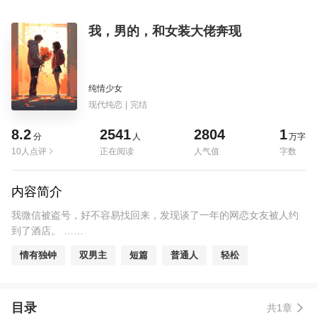
我，男的，和女装大佬奔现
纯情少女
现代纯恋
|
完结
8.2
2541
2804
1
分
人
万字
10人点评
正在阅读
人气值
字数
内容简介
我微信被盗号，好不容易找回来，发现谈了一年的网恋女友被人约
到了酒店。 ……
情有独钟
双男主
短篇
普通人
轻松
目录
共1章