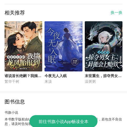
相关推荐
换一换
谁说首长绝嗣？我揣龙
今夜无人入眠
末世重生，掠夺男女主
凤胎报到
异能会上瘾欸
繁华千树
来汲
温粥粥
图书信息
书旗小说
本书数字版权由UC故事会提供，授权本软件使用、制作、发行，若包含不良信
前往书旗小说App畅读全本
息，请及时告知客服。