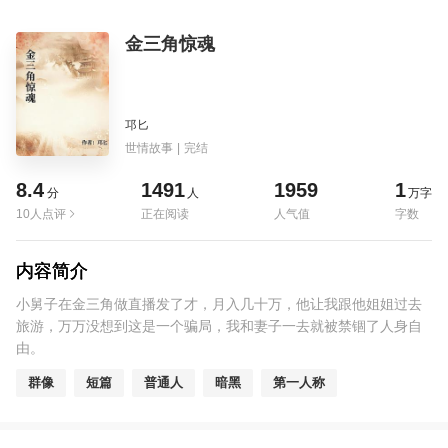
金三角惊魂
邛匕
世情故事
|
完结
8.4
1491
1959
1
分
人
万字
10人点评
正在阅读
人气值
字数
内容简介
小舅子在金三角做直播发了才，月入几十万，他让我跟他姐姐过去
旅游，万万没想到这是一个骗局，我和妻子一去就被禁锢了人身自
由。
群像
短篇
普通人
暗黑
第一人称