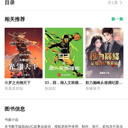
目录
共1章
相关推荐
换一换
斗罗之光翎天下
03，我，湖人文班模
权力巅峰从借调纪委开
板！
始
凤凰蛋炒饭
陈蹉跎
晨曦落月
图书信息
书旗小说
本书数字版权由UC故事会提供，授权本软件使用、制作、发行，若包含不良信