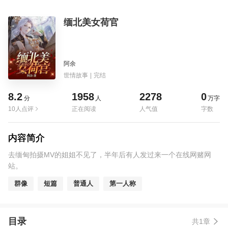
缅北美女荷官
阿余
世情故事
|
完结
8.2
1958
2278
0
分
人
万字
10人点评
正在阅读
人气值
字数
内容简介
去缅甸拍摄MV的姐姐不见了，半年后有人发过来一个在线网赌网
站。
群像
短篇
普通人
第一人称
目录
共1章