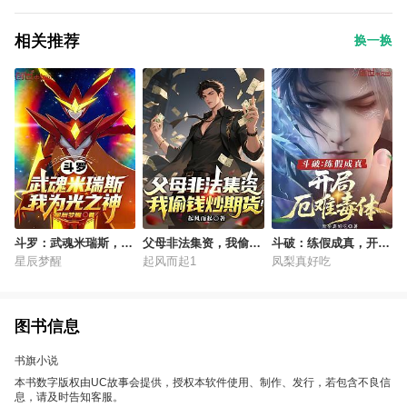
相关推荐
换一换
斗罗：武魂米瑞斯，我
父母非法集资，我偷钱
斗破：练假成真，开局
为光之神
炒期货！
厄难毒体
星辰梦醒
起风而起1
凤梨真好吃
图书信息
书旗小说
本书数字版权由UC故事会提供，授权本软件使用、制作、发行，若包含不良信
息，请及时告知客服。