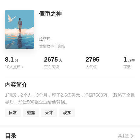
假币之神
拉菲耳
世情故事
|
完结
8.1
2675
2795
1
分
人
万字
10人点评
正在阅读
人气值
字数
内容简介
1间房，2个人，3个月，印了2.5亿美元，净赚7500万。 忽悠了全世
界后，却让500强企业给他背锅。
日常
短篇
天才
现实
目录
共1章