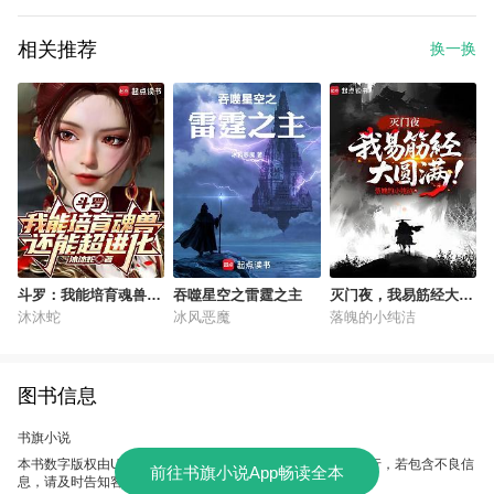
相关推荐
换一换
斗罗：我能培育魂兽，
吞噬星空之雷霆之主
灭门夜，我易筋经大圆
还能超进化
满！
沐沐蛇
冰风恶魔
落魄的小纯洁
图书信息
书旗小说
本书数字版权由UC故事会提供，授权本软件使用、制作、发行，若包含不良信
前往书旗小说App畅读全本
息，请及时告知客服。