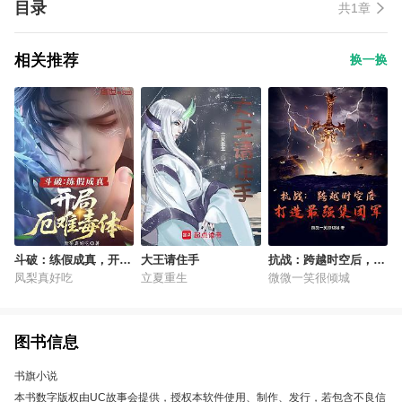
目录
共1章
相关推荐
换一换
斗破：练假成真，开局
大王请住手
抗战：跨越时空后，打
厄难毒体
造最强集团军！
凤梨真好吃
立夏重生
微微一笑很倾城
图书信息
书旗小说
本书数字版权由UC故事会提供，授权本软件使用、制作、发行，若包含不良信