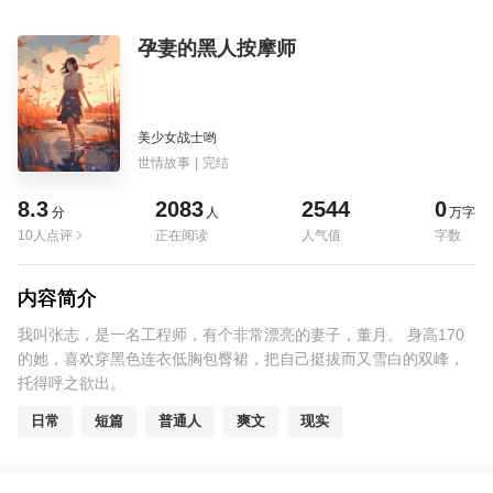
孕妻的黑人按摩师
美少女战士哟
世情故事
|
完结
8.3
2083
2544
0
分
人
万字
10人点评
正在阅读
人气值
字数
内容简介
我叫张志，是一名工程师，有个非常漂亮的妻子，董月。 身高170
的她，喜欢穿黑色连衣低胸包臀裙，把自己挺拔而又雪白的双峰，
托得呼之欲出。
日常
短篇
普通人
爽文
现实