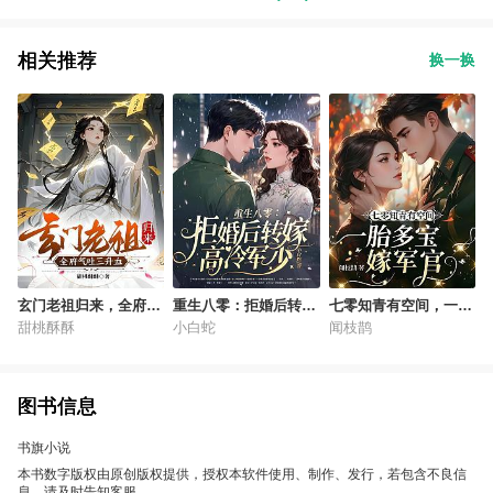
相关推荐
换一换
玄门老祖归来，全府气
重生八零：拒婚后转嫁
七零知青有空间，一胎
吐三升血
高冷军少
多宝嫁军官
甜桃酥酥
小白蛇
闻枝鹊
图书信息
书旗小说
本书数字版权由原创版权提供，授权本软件使用、制作、发行，若包含不良信
息，请及时告知客服。