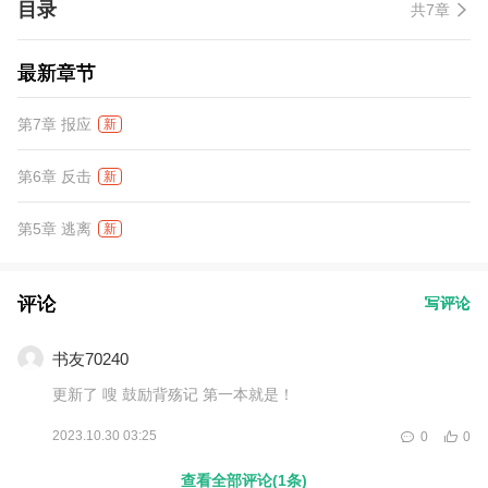
目录
共7章
最新章节
第7章 报应
新
第6章 反击
新
第5章 逃离
新
评论
写评论
书友70240
更新了 嗖 鼓励背殇记 第一本就是！
2023.10.30 03:25
0
0
查看全部评论(1条)