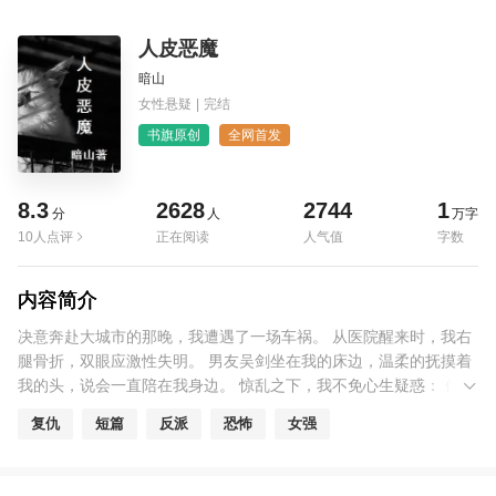
人皮恶魔
暗山
女性悬疑
|
完结
书旗原创
全网首发
8.3
2628
2744
1
分
人
万字
10人点评
正在阅读
人气值
字数
内容简介
决意奔赴大城市的那晚，我遭遇了一场车祸。 从医院醒来时，我右
腿骨折，双眼应激性失明。 男友吴剑坐在我的床边，温柔的抚摸着
我的头，说会一直陪在我身边。 惊乱之下，我不免心生疑惑： 他是
那晚的司机……怎么他没事？ 几天后，我出院回到家，发现我喂了
复仇
短篇
反派
恐怖
女强
三年的猫丢了。 次日清晨，吴剑端着一碗肉汤坐到了我的身边。 而
他却不知道，就在那晚，我已经恢复了视力，看到了一切……