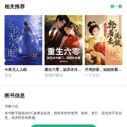
相关推荐
换一换
今夜无人入眠
重生六零，放弃冰冷豪
开局抄家，姐姐抢着去
门，我回乡逆袭
流放
来汲
青橘柠檬茶
一个豆包
图书信息
书旗小说
本书数字版权由UC故事会提供，授权本软件使用、制作、发行，若包含不良信
息，请及时告知客服。