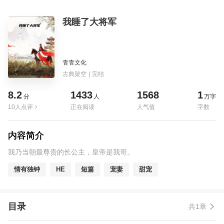
我睡了大将军
杳杳文化
古典架空
|
完结
8.2
1433
1568
1
分
人
万字
10人点评
正在阅读
人气值
字数
内容简介
我乃当朝最尊贵的长公主，皇帝是我哥。
情有独钟
HE
短篇
宠妻
甜宠
目录
共1章