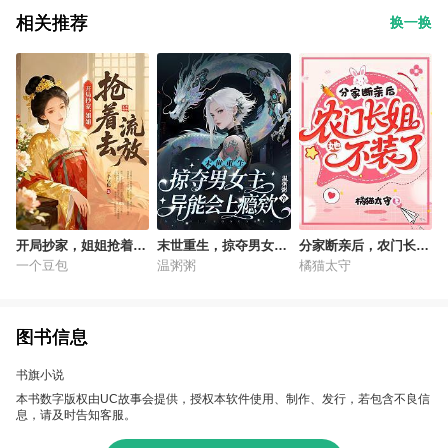
相关推荐
换一换
开局抄家，姐姐抢着去
末世重生，掠夺男女主
分家断亲后，农门长姐
流放
异能会上瘾欸
她不装了
一个豆包
温粥粥
橘猫太守
图书信息
书旗小说
本书数字版权由UC故事会提供，授权本软件使用、制作、发行，若包含不良信
息，请及时告知客服。