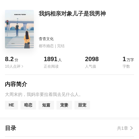
我妈相亲对象儿子是我男神
杳杳文化
都市婚恋
|
完结
8.2
1891
2098
1
分
人
万字
10人点评
正在阅读
人气值
字数
内容简介
大周末的，我妈非要拉着我去见什么人。
HE
暗恋
短篇
宠妻
甜宠
目录
共1章