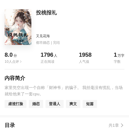
投桃报礼
又见花海
都市婚恋
|
完结
8.0
1796
1958
1
分
人
万字
10人点评
正在阅读
人气值
字数
内容简介
家里凭空出现一个自称「财神爷」的骗子。 我丝毫没有慌乱，当场
就给他来了一套cpu。
虐渣打脸
婚恋
普通人
爽文
短篇
目录
共1章