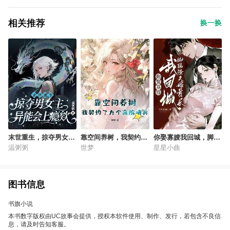
相关推荐
换一换
末世重生，掠夺男女主
靠空间养树，我契约了
你娶寡嫂我回城，脚踹
异能会上瘾欸
九个高阶哨兵
渣夫嫁首长
温粥粥
世梦
星星小曲
图书信息
书旗小说
本书数字版权由UC故事会提供，授权本软件使用、制作、发行，若包含不良信
息，请及时告知客服。