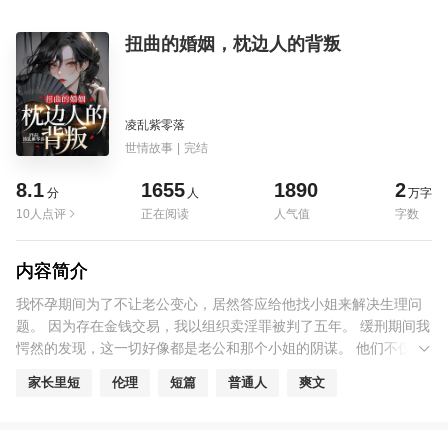
扭曲的婚姻，枕边人的背叛
凌乱紫零落
世情故事
|
完结
8.1
1655
1890
2
分
人
万字
10人点评
正在阅读
人气值
字数
内容简介
我怀孕期间为了不让老公变心，居然答应给他找小姐来解决生理问
题。 因为存在金钱交易，我以组织卖淫罪被判了五年。 缓刑期间我
愕然的发现，这一切好像都是老公和那个小姐的阴谋。 他们不仅想
把我送进监狱，还想谋夺我的家产，抢夺我的孩子。 等我找人调查
家长里短
伦理
短篇
普通人
爽文
之后，更多的细节被披露出来，我才知道原来他们两个之间，还有
一段禁忌之恋。