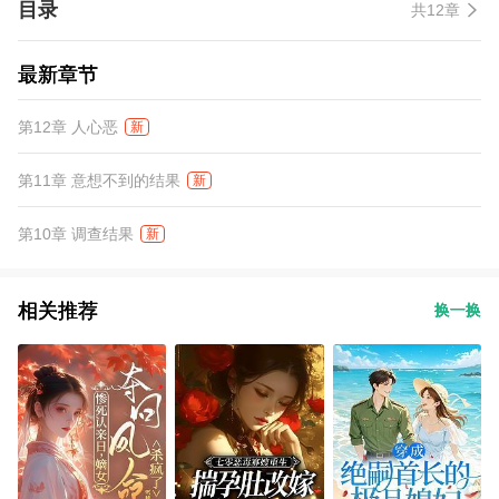
目录
共12章
最新章节
第12章 人心恶
新
第11章 意想不到的结果
新
第10章 调查结果
新
相关推荐
换一换