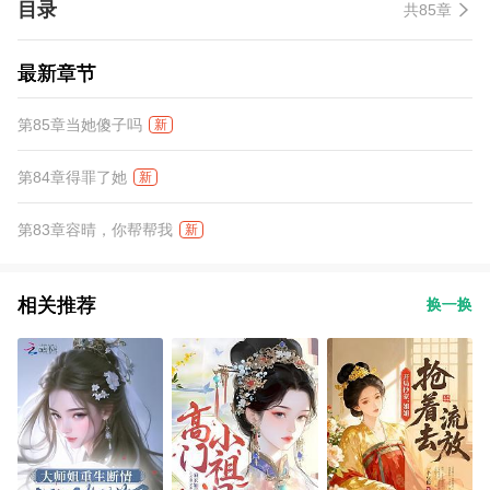
目录
共85章
最新章节
第85章当她傻子吗
新
第84章得罪了她
新
第83章容晴，你帮帮我
新
相关推荐
换一换