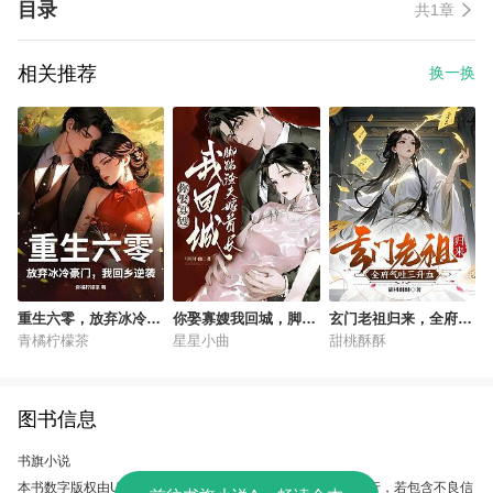
目录
共1章
相关推荐
换一换
重生六零，放弃冰冷豪
你娶寡嫂我回城，脚踹
玄门老祖归来，全府气
门，我回乡逆袭
渣夫嫁首长
吐三升血
青橘柠檬茶
星星小曲
甜桃酥酥
图书信息
书旗小说
本书数字版权由UC故事会提供，授权本软件使用、制作、发行，若包含不良信