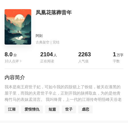
凤凰花落葬昔年
阿刻
古典架空
|
完结
8.0
2104
2263
1
分
人
万字
10人点评
正在阅读
人气值
字数
内容简介
我本是南王府世子妃，可如今我的四肢锁上了铁链，被关在漆黑的
屋子里，而我的夫君世子辛止，正割开我的脉搏取血，为的是他青
梅竹马的表妹孟清言。 我叫绛霄，上一代的江湖传奇明悟峰天谷老
人唯二的弟子之一，江湖艳羡，被宠得任性妄为无法无天。 三年
江湖
爱恨情仇
短篇
世子
虐恋
前，为了找成天不见踪影的师兄易扬偷跑下山，在凤凰树林捡回奄
奄一息的辛止。 他为人风趣，长得好似画中人，我先是日日瞧着，
后来夜夜想着，于是当他说想娶我时，我心中无比欢喜。