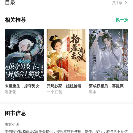
目录
共1章
相关推荐
换一换
末世重生，掠夺男女主
开局抄家，姐姐抢着去
穿成权相后，喜提疯批
异能会上瘾欸
流放
暴君夜爬墙
温粥粥
一个豆包
黑水
图书信息
书旗小说
本书数字版权由UC故事会提供，授权本软件使用、制作、发行，若包含不良信