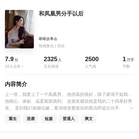
和凤凰男分手以后
啾啾故事会
情感复仇
|
完结
7.9
2325
2500
1
分
人
万字
10人点评
正在阅读
人气值
字数
内容简介
上一世，我爱上了一个凤凰男。 他伪装的很好，除了家境不如我，
他细心、体贴、温柔面面俱到。 连朋友都说他是我的二十四孝好男
友。 直到我们谈婚论嫁，看清他贪婪面目的我当即提出分手。 不料
他直接将我囚禁小山村，强迫我成为他兄弟二人的妻子。 最终我被
重生
逆袭
短篇
普通人
爽文
折磨的不成人形，郁郁而终。 而凤凰男却傍上了新大腿，一家人鸡
犬升天。 再睁眼，我回到了和他见家长的那天。 这一世，我要逼疯
他全家！