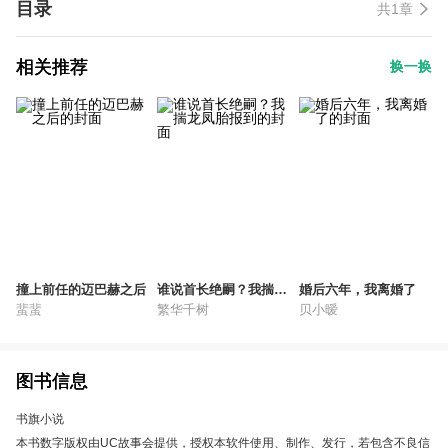
目录
共1章
相关推荐
换一换
撞上前任的迈巴赫之后
谁说首长绝嗣？我揣龙
婚后六年，我离婚了
凤胎报到
蜚蜚
繁华千树
贝小暧
图书信息
书旗小说
本书数字版权由UC故事会提供，授权本软件使用、制作、发行，若包含不良信