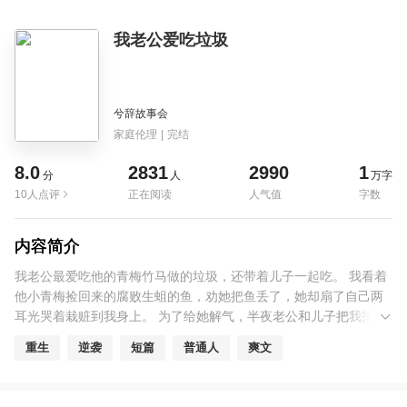
我老公爱吃垃圾
兮辞故事会
家庭伦理
|
完结
8.0
2831
2990
1
分
人
万字
10人点评
正在阅读
人气值
字数
内容简介
我老公最爱吃他的青梅竹马做的垃圾，还带着儿子一起吃。 我看着
他小青梅捡回来的腐败生蛆的鱼，劝她把鱼丢了，她却扇了自己两
耳光哭着栽赃到我身上。 为了给她解气，半夜老公和儿子把我拖进
猪圈让我被猪啃了半条腿，最后把我丢进悬崖粉身碎骨而亡。 对外
重生
逆袭
短篇
普通人
爽文
却宣称我水性杨花偷了男人私奔。 再睁开眼，老公拎着那条冒着臭
气的鱼回来，我忙去垃圾堆里再给他扒拉出一些葱姜蒜。 老公爱吃
垃圾，当然是满足他！