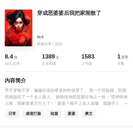
穿成恶婆婆后我把家闹散了
响木
家庭伦理
|
完结
8.4
1389
1583
1
分
人
万字
10人点评
正在阅读
人气值
字数
内容简介
早不穿晚不穿，偏偏在练跆拳道的时候穿了。 我一个回旋踢，眨眼
间就踹在了一个女人脸上。 她熟练地把屁股往地上一坐：“哎哟快来
人喂，我家婆婆又打人了！” 婆婆？顾不上女人哀嚎，我随手拿起一
面镜子。 一张瘦削阴郁满是皱纹的脸出现在镜中。 “我操了，我穿
日常
虐渣打脸
短篇
婆婆
爽文
成恶婆婆了？”