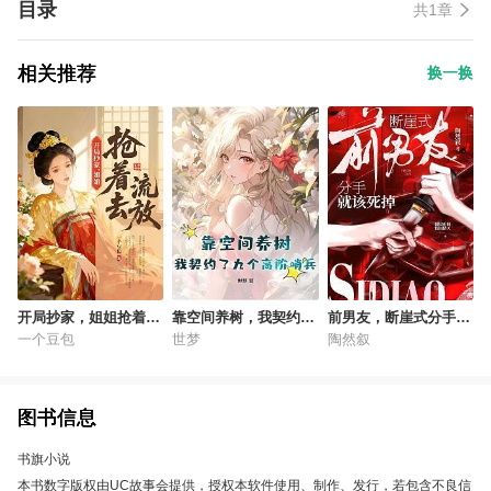
目录
共1章
相关推荐
换一换
开局抄家，姐姐抢着去
靠空间养树，我契约了
前男友，断崖式分手就
流放
九个高阶哨兵
该死掉
一个豆包
世梦
陶然叙
图书信息
书旗小说
本书数字版权由UC故事会提供，授权本软件使用、制作、发行，若包含不良信