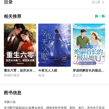
目录
共1章
相关推荐
换一换
重生六零，放弃冰冷豪
今夜无人入眠
穿成绝嗣首长的极品媳
门，我回乡逆袭
妇，随军海岛怀崽了
青橘柠檬茶
来汲
贰日月
图书信息
书旗小说
本书数字版权由UC故事会提供，授权本软件使用、制作、发行，若包含不良信