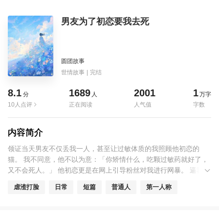
男友为了初恋要我去死
圆团故事
世情故事
|
完结
8.1
1689
2001
1
分
人
万字
10人点评
正在阅读
人气值
字数
内容简介
领证当天男友不仅丢我一人，甚至让过敏体质的我照顾他初恋的
猫。 我不同意，他不以为意：「你矫情什么，吃颗过敏药就好了，
又不会死人。」 他初恋更是在网上引导粉丝对我进行网暴。 逼我自
证，差点丢了性命。后来男友抛弃黑料缠身的初恋求我复合。 我嗤
虐渣打脸
日常
短篇
普通人
第一人称
笑了一声：「矫情什么，不就是坐牢，又不是让你去死。」 没成
想，他真死了，还十分难看。