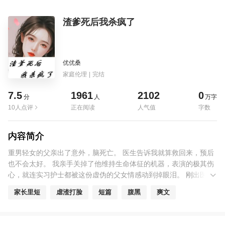
渣爹死后我杀疯了
优优桑
家庭伦理
|
完结
7.5
1961
2102
0
分
人
万字
10人点评
正在阅读
人气值
字数
内容简介
重男轻女的父亲出了意外，脑死亡。 医生告诉我就算救回来，预后
也不会太好。 我亲手关掉了他维持生命体征的机器，表演的极其伤
心，就连实习护士都被这份虚伪的父女情感动到掉眼泪。 刚出医院
大门我就忍不住笑出声。 我的好父亲，你一生作恶多端，拿我这个
家长里短
虐渣打脸
短篇
腹黑
爽文
亲生女儿当畜生对待，绝对想不到，我会拿着你的巨额赔偿金创死
所有人吧？