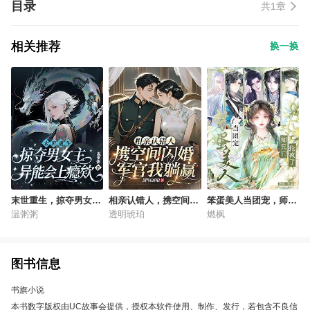
目录
共1章
相关推荐
换一换
末世重生，掠夺男女主
相亲认错人，携空间闪
笨蛋美人当团宠，师兄
异能会上瘾欸
婚军官我躺赢
们抢疯了！
温粥粥
透明琥珀
燃枫
图书信息
书旗小说
本书数字版权由UC故事会提供，授权本软件使用、制作、发行，若包含不良信