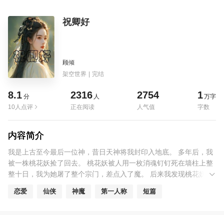
祝卿好
顾倾
架空世界
|
完结
8.1
2316
2754
1
分
人
万字
10人点评
正在阅读
人气值
字数
内容简介
我是上古至今最后一位神，昔日天神将我封印入地底。 多年后，我
被一株桃花妖捡了回去。 桃花妖被人用一枚消魂钉钉死在墙柱上整
整十日，我为她屠了整个宗门，差点入了魔。 后来我发现桃花妖就
是天神。 她一直都在我的身边。
恋爱
仙侠
神魔
第一人称
短篇