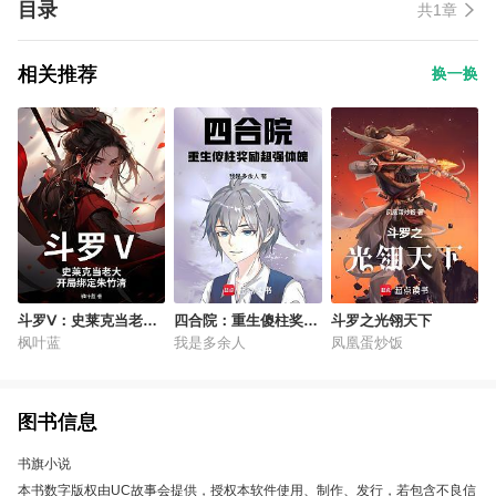
目录
共1章
相关推荐
换一换
斗罗Ⅴ：史莱克当老
四合院：重生傻柱奖励
斗罗之光翎天下
大，开局绑定朱竹清
超强体魄
枫叶蓝
我是多余人
凤凰蛋炒饭
图书信息
书旗小说
本书数字版权由UC故事会提供，授权本软件使用、制作、发行，若包含不良信