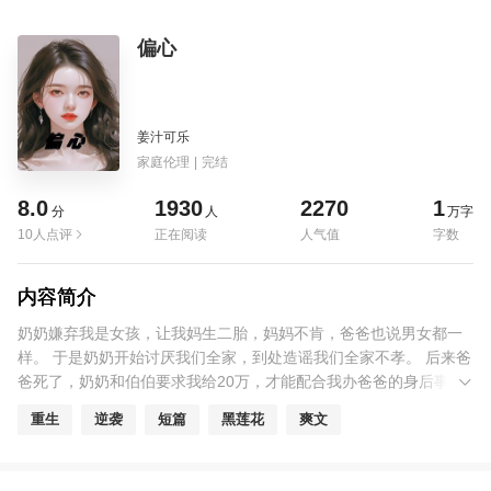
偏心
姜汁可乐
家庭伦理
|
完结
8.0
1930
2270
1
分
人
万字
10人点评
正在阅读
人气值
字数
内容简介
奶奶嫌弃我是女孩，让我妈生二胎，妈妈不肯，爸爸也说男女都一
样。 于是奶奶开始讨厌我们全家，到处造谣我们全家不孝。 后来爸
爸死了，奶奶和伯伯要求我给20万，才能配合我办爸爸的身后事。
我家根本没这么多钱，我只能找遍爸爸的同事给他们一个个磕头来
重生
逆袭
短篇
黑莲花
爽文
凑钱。 我妈知道后气的急火攻心，也跟着去了。 殡仪馆里我哭晕了
过去，醒来后再次回到了18岁。