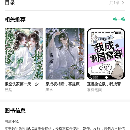
目录
共1章
相关推荐
换一换
搬空仇家第一天，少夫
穿成权相后，喜提疯批
直播捡垃圾，我成警局
人挺孕肚流放
暴君夜爬墙
常客
昱棠
黑水
唯有笔爽
图书信息
书旗小说
本书数字版权由UC故事会提供，授权本软件使用、制作、发行，若包含不良信