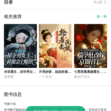
目录
共1章
相关推荐
换一换
末世重生，掠夺男女主
开局抄家，姐姐抢着去
七零恶毒寡嫂重生，揣
异能会上瘾欸
流放
孕肚改嫁京圈首长
温粥粥
一个豆包
麻油巧克力
图书信息
书旗小说
本书数字版权由UC故事会提供，授权本软件使用、制作、发行，若包含不良信