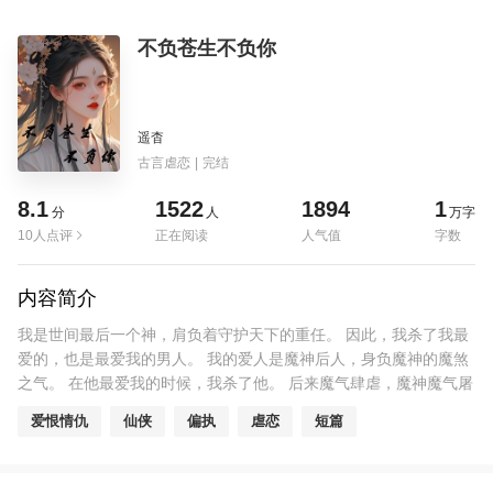
不负苍生不负你
遥杳
古言虐恋
|
完结
8.1
1522
1894
1
分
人
万字
10人点评
正在阅读
人气值
字数
内容简介
我是世间最后一个神，肩负着守护天下的重任。 因此，我杀了我最
爱的，也是最爱我的男人。 我的爱人是魔神后人，身负魔神的魔煞
之气。 在他最爱我的时候，我杀了他。 后来魔气肆虐，魔神魔气屠
戮人间苍生，我拼尽全力封印了魔气。 我用仅剩的神骨求天道复活
爱恨情仇
仙侠
偏执
虐恋
短篇
了他，而代价是我将不复存在。 复活后的他恨透了我。 为逼我现身
报仇，他杀我同族，毁我神庙，不惜用天下做饵也想逼我现身。 可
是我已经死了。