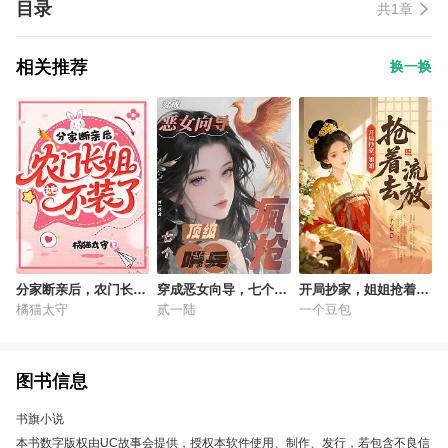
目录
共1章
相关推荐
换一换
分家断亲后，农门长姐
穿成恶女向导，七个顶
开局抄家，姐姐抢着去
她不装了
级哨兵疯抢！
流放
橘猫太守
贰一陆
一个豆包
图书信息
书旗小说
本书数字版权由UC故事会提供，授权本软件使用、制作、发行，若包含不良信