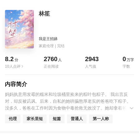
林笙
我是王招娣
家庭伦理
|
完结
8.2
2760
2943
0
分
人
万字
10人点评
正在阅读
人气值
字数
内容简介
妈妈执意用发霉的糯米和垃圾桶里捡来的粽叶包粽子。 我出言反
对，却反被讥讽。后来，自私的她哄骗憨厚老实的爸爸吃下粽子。
没多久，爸爸在工作时因为食物中毒抢救无效没了。她却拿着爸爸
的赔偿金满心欢喜地奔向初恋。 我前去找她理论，却被她的初恋绑
伦理
家长里短
短篇
普通人
第一人称
在房间里，活生生凌辱致死。再次醒来，我看见她正偷偷摸摸地用
捡回来的垃圾包粽子。我眸光一寒，目光看向了院子后的公厕。她
不是喜欢吃吗？那就都给她吃。