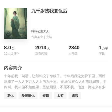
九千岁找我复仇后
叫我公主大人
古典架空
|
完结
8.0
2013
2340
1
分
人
万字
10人点评
正在阅读
人气值
字数
内容简介
十年前我一句话，让郎坞没了命根子。十年后我沦为阶下囚，而郎
坞成了一人之下万人之上的九千岁。 他逼我在众人面前跳媚舞、学
狗叫。我却偏不如他愿，坚韧顽强，不屈不挠。他这一路走来有多
么血腥，整个人有多么阴郁。就越衬得我纯洁无暇，淤泥不染。 后
复仇
爱恨情仇
短篇
太监
虐恋
来，他毒发，颤抖地伸手要抚摸我的脸。“下黄泉我也要拉着你，休
想离开。”我笑着回答说，好啊。可是他死后却恢复了我长公主的身
份。送我高位重权，送我盛世繁华。