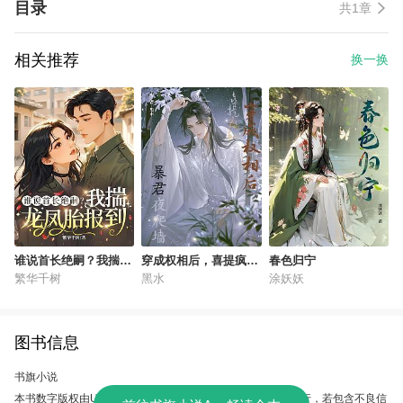
目录
共1章
相关推荐
换一换
谁说首长绝嗣？我揣龙
穿成权相后，喜提疯批
春色归宁
凤胎报到
暴君夜爬墙
繁华千树
黑水
涂妖妖
图书信息
书旗小说
本书数字版权由UC故事会提供，授权本软件使用、制作、发行，若包含不良信