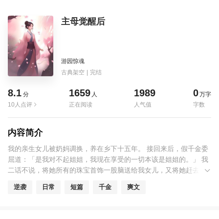
主母觉醒后
游园惊魂
古典架空
|
完结
8.1
1659
1989
0
分
人
万字
10人点评
正在阅读
人气值
字数
内容简介
我的亲生女儿被奶妈调换，养在乡下十五年。 接回来后，假千金委
屈道：「是我对不起姐姐，我现在享受的一切本该是姐姐的。」 我
二话不说，将她所有的珠宝首饰一股脑送给我女儿，又将她赶去了
偏院。 假千金：「我也不是要同姐姐争什么，我只是想和爹爹娘亲
逆袭
日常
短篇
千金
爽文
在一起。」 我二话不说，火速和夫君和离，将他们爷俩打包送到她
的外室亲娘那里。 生怕慢一步就不能让他们一家整整齐齐了。