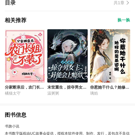
目录
共1章
相关推荐
换一换
分家断亲后，农门长姐
末世重生，掠夺男女主
你惹她干什么？她修的
她不装了
异能会上瘾欸
是杀道啊
橘猫太守
温粥粥
璃焰
图书信息
书旗小说
本书数字版权由UC故事会提供，授权本软件使用、制作、发行，若包含不良信