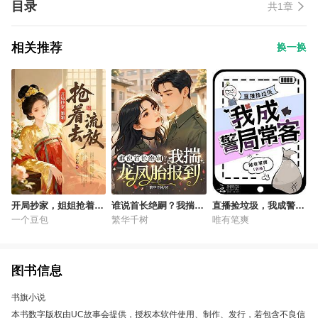
目录
共1章
相关推荐
换一换
开局抄家，姐姐抢着去
谁说首长绝嗣？我揣龙
直播捡垃圾，我成警局
流放
凤胎报到
常客
一个豆包
繁华千树
唯有笔爽
图书信息
书旗小说
本书数字版权由UC故事会提供，授权本软件使用、制作、发行，若包含不良信