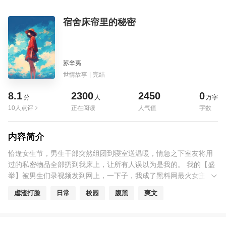
宿舍床帘里的秘密
苏辛夷
世情故事
|
完结
8.1
2300
2450
0
分
人
万字
10人点评
正在阅读
人气值
字数
内容简介
恰逢女生节，男生干部突然组团到寝室送温暖，情急之下室友将用
过的私密物品全部扔到我床上，让所有人误以为是我的。 我的【盛
举】被男生们录视频发到网上，一下子，我成了黑料网最火女主
角。 中午时分，刚从酒吧兼职通宵驻唱的我回到了学校。 从踏入校
虐渣打脸
日常
校园
腹黑
爽文
门口开始，我身旁的人都捂着鼻子躲我三米远，眼里满是鄙夷。 难
道是我在酒吧里沾染了什么奇怪的味道？我心中疑惑，走到宿舍楼
下时，这个情况更甚。