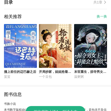
目录
共1章
相关推荐
换一换
撞上前任的迈巴赫之后
开局抄家，姐姐抢着去
末世重生，掠夺男女主
流放
异能会上瘾欸
蜚蜚
一个豆包
温粥粥
图书信息
书旗小说
本书数字版权由UC故事会提供，授权本软件使用、制作、发行，若包含不良信