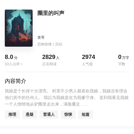
圈里的叫声
老哥
恐怖惊悚
|
完结
8.0
2829
2974
0
分
人
万字
10人点评
正在阅读
人气值
字数
内容简介
我娘是个长得十分漂亮。 村里不少男人都喜欢我娘，我娘没有理会
他们其中的任何人。 我以为我娘是在为我爹守身。 直到我看见我娘
一个人悄悄地从驴圈里走出来，满脸餍足……
推理
悬疑
普通人
惊悚
短篇