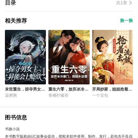
目录
共1章
相关推荐
换一换
末世重生，掠夺男女主
重生六零，放弃冰冷豪
开局抄家，姐姐抢着去
异能会上瘾欸
门，我回乡逆袭
流放
温粥粥
青橘柠檬茶
一个豆包
图书信息
书旗小说
本书数字版权由UC故事会提供，授权本软件使用、制作、发行，若包含不良信