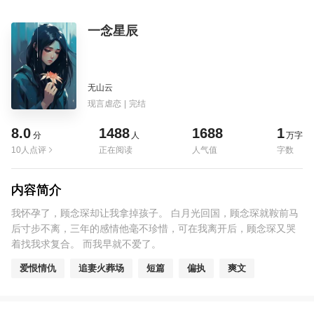
一念星辰
无山云
现言虐恋
|
完结
8.0
1488
1688
1
分
人
万字
10人点评
正在阅读
人气值
字数
内容简介
我怀孕了，顾念琛却让我拿掉孩子。 白月光回国，顾念琛就鞍前马
后寸步不离，三年的感情他毫不珍惜，可在我离开后，顾念琛又哭
着找我求复合。 而我早就不爱了。
爱恨情仇
追妻火葬场
短篇
偏执
爽文