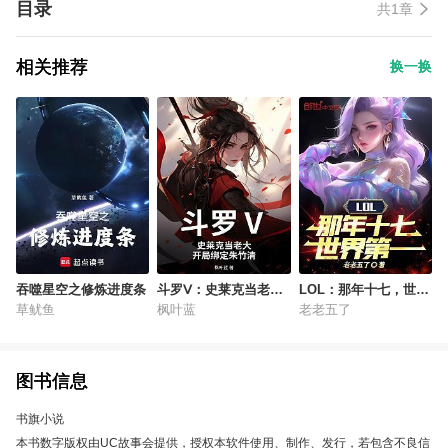
目录
共1章
相关推荐
换一换
吞噬星空之修炼进度条
斗罗Ⅴ：史莱克当老
LOL：那年十七，世界
大，开局绑定朱竹清
第一
草鱿鱼
枫叶蓝
老老五了
图书信息
书旗小说
本书数字版权由UC故事会提供，授权本软件使用、制作、发行，若包含不良信