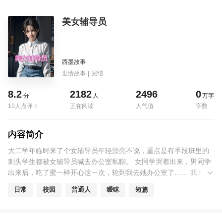
美女辅导员
西墨故事
世情故事
|
完结
8.2
2182
2496
0
分
人
万字
10人点评
正在阅读
人气值
字数
内容简介
大二学年临时来了个女辅导员年轻漂亮不说，重点是有手段班里的
刺头学生都被女辅导员喊去办公室私聊。 女同学哭着出来，男同学
出来后，吃了蜜一样开心这一次，轮到我去她办公室了…… 我叫周
方羽，今年20岁，正读大二。我们班除了学习氛围不浓厚，整天旷
日常
校园
普通人
暧昧
短篇
课打闹，其余都很好。 没有女朋友的“和尚班”，一个个的精力都旺
盛得可怕，浑身有使不完的牛劲，常常要闹出一些幺蛾子来才安
心。 因此，上一个辅导员被我们气走了。