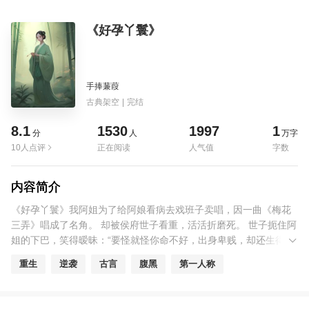
《好孕丫鬟》
手捧蒹葭
古典架空
|
完结
8.1
1530
1997
1
分
人
万字
10人点评
正在阅读
人气值
字数
内容简介
《好孕丫鬟》我阿姐为了给阿娘看病去戏班子卖唱，因一曲《梅花
三弄》唱成了名角。 却被侯府世子看重，活活折磨死。 世子扼住阿
姐的下巴，笑得暧昧：“要怪就怪你命不好，出身卑贱，却还生得这
样美，天生就是做玩物的料。 而本世子却是侯府唯一的子嗣，你乖
重生
逆袭
古言
腹黑
第一人称
乖就范吧。”那如果他不是侯府唯一的子嗣呢？ 重生后，我绑定了好
孕系统，成为侯爷身边的通房丫鬟。 侯爷有疾，除了世子再无孩
子。我入府后成为最有脸面的姨娘，侯爷对我百依百顺。