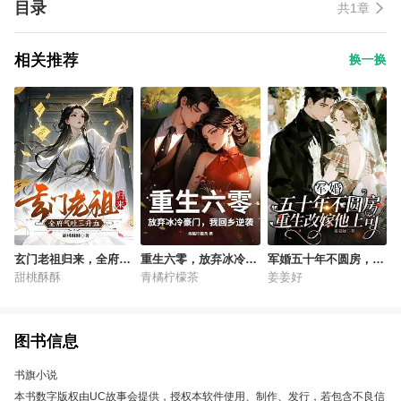
目录
共1章
相关推荐
换一换
玄门老祖归来，全府气
重生六零，放弃冰冷豪
军婚五十年不圆房，重
吐三升血
门，我回乡逆袭
生改嫁他上司
甜桃酥酥
青橘柠檬茶
姜姜好
图书信息
书旗小说
本书数字版权由UC故事会提供，授权本软件使用、制作、发行，若包含不良信