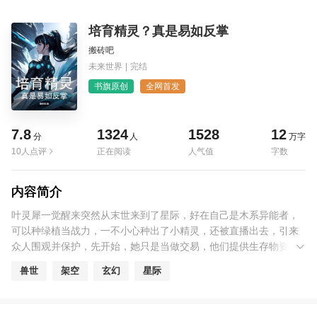
培育精灵？真是易如反掌
搬砖吧
未来世界
|
完结
书旗原创
全网首发
7.8
1324
1528
12
分
人
万字
10人点评
正在阅读
人气值
字数
内容简介
叶灵犀一觉醒来突然从末世来到了星际，好在自己是木系异能者，
可以种绿植当战力，一不小心种出了小精灵，还被直播出去，引来
众人围观并保护，先开始，她只是当做交易，他们提供生存物资，
她提供治疗他们的绿植，后来慢慢交心..... 女主非女强，是慢慢成长
兽世
架空
玄幻
星际
的