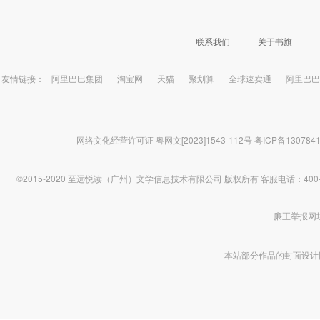
出毒，算盘打得比账房还响。绿茶对
上汉子茶，扮猪吃老虎，谁输谁跪
下。本以为侯爷就是个酒囊饭袋，谁
联系我们
关于书旗
知他才是最大的那个“老狐狸”。直到某
天，谢容淮把她堵在墙角，低声
问：“夫人，你到底还有多少事瞒着
友情链接：
阿里巴巴集团
淘宝网
天猫
聚划算
全球速卖通
阿里巴巴
我？”沈拂衣眨了眨眼，笑得妩媚又无
辜：“侯爷想知道？那可得加钱。”
网络文化经营许可证 粤网文[2023]1543-112号
粤ICP备130784
©2015-2020 至远悦读（广州）文学信息技术有限公司 版权所有
客服电话：400-1
廉正举报网址 htt
本站部分作品的封面设计