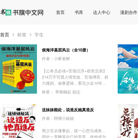
首页
书库
达人中心
漫剧合作
首页
标签
学生
侯海洋基层风云（全10册）
作者：小桥老树
【公务员必读+官场沉浮+权色交易】
214万字写透人情世故、官场博弈、权
力规则、做事逻辑，看完少走10年弯
路！一个农村娃的县长之路，《侯卫
标签：
草根崛起
励志
东官场笔记》作者桥局力作！1993
年，19岁的侯海洋因一份火锅鱼的“人
情债”，被一脚踹进偏远山沟当乡村教
这妹妹能处，说造反她真造反
师。原生家庭？父亲老实巴交，帮不
作者：阿狸小姐姐
上忙，反而因说真话得罪了权贵。面
对晋升无望、借调被阻、辞职破产、
商少言从懂事起，就一心想当咸鱼，
蒙冤入狱的天崩开局，他不服输，通
因此一直鞭策自己的哥哥，使他成为