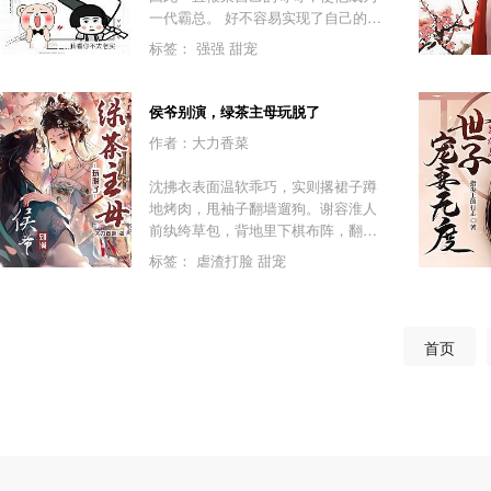
过复读成为了一名基层公务员。这一
一代霸总。 好不容易实现了自己的梦
次，他不再是愣头青。学会了在夹缝
想，她却穿成了一个处境凄惨的古代
中求生存，在酒桌上听懂弦外之音，
标签：
强强
甜宠
少女。 她看向跟自己一起穿来的亲
在文件堆里摸清权力脉络。他不再指
哥：“哥，这辈子也靠你了。” 亲哥却
望谁拉一把，而是自己铺路。从没背
往地上一躺：“麻了，这辈子我来岁月
景、没资源的农村娃到县长，没有金
侯爷别演，绿茶主母玩脱了
静好，你来负重前行。” 商少
手指，都是步步为营的真实成长。翻
作者：大力香菜
言：“……？” - 乔修玉一直觉得，南陈
开本书，看侯海洋如何在基层扎根，
的皇帝这么作，他迟早能打过去，然
凭实力破局，看清规则，方能行远！
沈拂衣表面温软乖巧，实则撂裙子蹲
后一统天下。 乔修玉都想好了以后该
地烤肉，甩袖子翻墙遛狗。谢容淮人
给自己的江山起什么名字、该怎么封
前纨绔草包，背地里下棋布阵，翻云
赏属下，却惊闻南陈换了个皇帝，还
覆雨一把手。一个只想躺平混吃等
点名让他“嫁”过去。 乔修玉愤怒地
标签：
虐渣打脸
甜宠
死，一个满腹算计将人当棋子。沈拂
想，就算他答应了，他的朝臣们也绝
衣本以为嫁进侯府能安稳度日。谁知
不答应！ “陛下，那南陈皇帝虽是女
——女将军天天上门找茬，对她阴阳
子，但野心勃勃、智勇双全，不可小
怪气：“嫂子，我和容淮是兄弟，嫂子
觑啊！”朝臣们痛哭，“请陛下为了百
首页
不会介意吧？”二房婶子日日挖坑使
姓，从了她吧！” 乔修玉：“……？”
绊，恨不得制造意外让她当场下线。
就连皇帝都盯着侯府虎视眈眈，一门
心思要搞垮谢家！沈拂衣一拍桌子。
行，你们不让我躺，我就让你们全躺
下！她哭戏精准到几滴泪，茶艺能尝