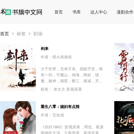
首页
书库
达人中心
漫剧合作
首页
标签
职场
剑来
作者：烽火戏诸侯
大千世界，无奇不有。我陈平安，唯
有一剑，可搬山，倒海，降妖，镇
魔，敕神，摘星，断江，摧城，开
天！我叫陈平安，平平安安的平安，
标签：
单女主
影视原著
我是一名剑客。
重生八零：媳妇有点辣
作者：宝妆成
《你好1983》影视原著，周也、翟潇
闻领衔主演。父母早逝，家境贫寒，