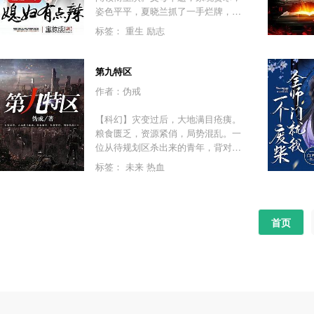
姿色平平，夏晓兰抓了一手烂牌，奋
斗了小20年，她当上跨国公司高管，
标签：
重生
励志
终于将人生的逆境理顺了……一觉醒
来发现自己重生到了80年代，也叫夏
晓兰，还长了一张祸国殃民的脸。同
第九特区
名同姓的“夏晓兰”拿了一副好牌，却迫
作者：伪戒
于流言。手腕强，性格辣的夏晓兰接
过这烂摊子，踩极品，虐渣渣，牵手
【科幻】灾变过后，大地满目疮痍。
那对她一见钟情的痞子男，在80年代
粮食匮乏，资源紧俏，局势混乱。一
混的风生水起！PS：新书《科举逆
位从待规划区杀出来的青年，背对着
袭：最强女首辅》已发布！
漫天黄沙，孤身来到九区谋生，却不
标签：
未来
热血
曾想偶然结识三五好友，一念之差崛
起于乱世，开启了一段传奇故事……
首页