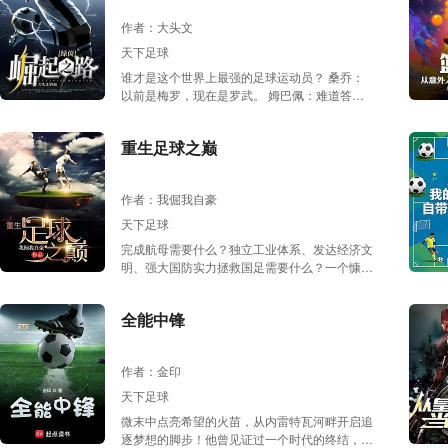
斯：NBA只要有寻欢一天，我就只能是常务副
作者：大头文
球王！ 凯文-杜兰特：叶辰和我真的很像，不论
是得分能力还是那该死的气质...但为什么他会那
天下足球
么受欢迎？？ 肯豆-詹娜：我从未见过向叶辰这
谁才是这个世界上最强的足球运动员？ 桑乔：
般强硬的Man！ 泰勒-斯威夫特：球场上的叶辰
以前是梅罗，现在是罗武。 姆巴佩：难道答案
强硬的我能理解，但晚上为什么还...
不是罗武吗？ 哈兰德：这个时代没有双骄，罗
武比我和姆巴佩都高一档。 C罗：罗武破了我所
重生足球之巅
有的进球记录。 梅西：在罗武面前，我的盘带
技术只能排在历史第二。 范戴克：我防守他只
能犯规。 迪亚斯：我没有过一次成功的防守。
作者：我倔我自豪
拉莫斯：想要阻止他，就必须在他上场前打断他
的腿！ 一切，只源于罗武获得了一个球王系
天下足球
统……
完成航母需要什么？独立工业体系、发达经济文
明、强大国防实力拯救国足需要什么？一个慷慨
富人、一个超级球星、一个时代骄子王艾因世界
杯重生，拯救国足成了他必须肩负的使命。在黑
全能中锋
暗中，他点亮了微弱的光。
作者：金印
天下足球
微末中点亮希望的火苗，从内雷特瓦河畔开启追
逐梦想的脚步！他曾见证过一个时代的终结，诸