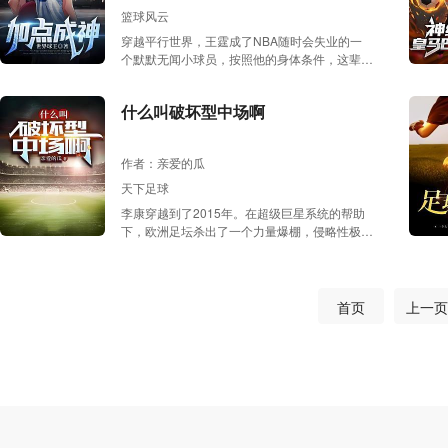
篮球风云
穿越平行世界，王霆成了NBA随时会失业的一
个默默无闻小球员，按照他的身体条件，这辈子
注定无法在NBA中大放异彩。 然而，球皇系统
出现，新手礼包就送100000属性点！王霆可以
什么叫破坏型中场啊
通过加点增强自己的各方面实力，于是，一代球
皇横空出世！
作者：亲爱的瓜
天下足球
李康穿越到了2015年。在超级巨星系统的帮助
下，欧洲足坛杀出了一个力量爆棚，侵略性极强
的破坏型中场！一幕幕恐怖到极致的暴力远射，
摧垮了欧洲各大魔鬼主场！欧青赛U19闪耀足
坛。德甲争冠力挽狂澜。欧冠连斩豪门。梅
西:“...”C罗:“...”瓜迪奥拉:“...”穆里尼奥:“...”巴洛特
首页
上一页
利:“一群蠢蛋，你们为什么在比划着手语？李康
是哑巴，不是聋子。”...本书又名《沉默的领
袖》《女人只会影响我起脚的速度》《李明灯，
一辈子球迷》