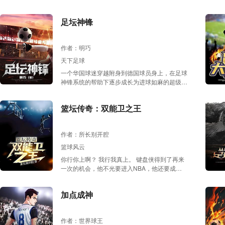
神黄昏中沐浴着希望之光茁壮成长！当时代的号
角吹响，奋然向前，为狂想曲续奏终章！
足坛神锋
作者：明巧
天下足球
一个华国球迷穿越附身到德国球员身上，在足球
神锋系统的帮助下逐步成长为进球如麻的超级前
锋，征服德甲、欧冠、世界杯，成为世界足坛有
史以来最恐怖前锋的故事。
篮坛传奇：双能卫之王
作者：所长别开腔
篮球风云
你行你上啊？ 我行我真上。 键盘侠得到了再来
一次的机会，他不光要进入NBA，他还要成为
双能卫之王！ 利拉德有我高吗？库里有我能扣
吗？欧文有我能防守吗？ 雷阿伦？咱比比传
加点成神
球！汤普森？咱比比运球！哈登？咱比比防守！
作者：世界球王