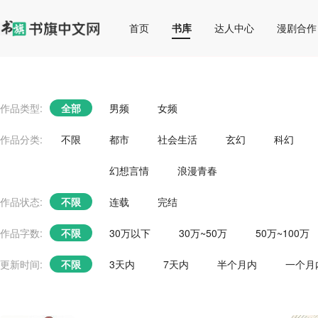
首页
书库
达人中心
漫剧合作
作品类型:
全部
男频
女频
作品分类:
不限
都市
社会生活
玄幻
科幻
幻想言情
浪漫青春
作品状态:
不限
连载
完结
作品字数:
不限
30万以下
30万~50万
50万~100万
更新时间:
不限
3天内
7天内
半个月内
一个月