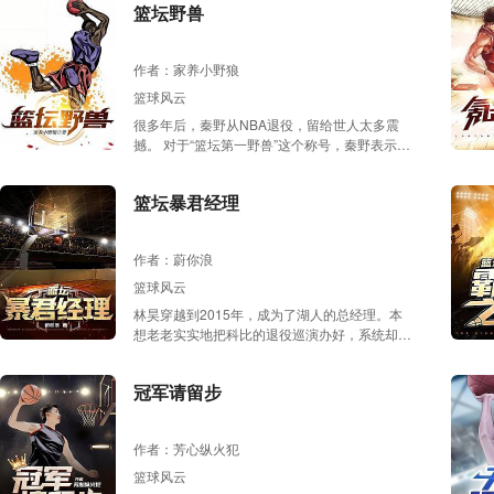
篮坛野兽
作者：家养小野狼
篮球风云
很多年后，秦野从NBA退役，留给世人太多震
撼。 对于“篮坛第一野兽”这个称号，秦野表示非
常苦恼。 “我真的只是个跟你们一毛一样的正常
人，OK？！” “你们不要看多了穿越小说，就非
篮坛暴君经理
要幻想我被哪只野兽占据了身体行不行！！” “我
真的只是努力！” “而已！”
作者：蔚你浪
篮球风云
林昊穿越到2015年，成为了湖人的总经理。本
想老老实实地把科比的退役巡演办好，系统却要
求他当赛季立刻夺冠！但，此时的NBA强者如
云——金州勇士如旭日东升，即将步入巅峰；詹
冠军请留步
姆斯率领的骑士，雄霸着东部；拥有“王炸”组合
的雷霆，老而弥坚的马刺…每一个都不可小觑！
羸弱的湖人，如何能击败这么多强队夺冠？林昊
作者：芳心纵火犯
踌躇不已。好在这时，转机出现了！……多年
后，当谈论起谁是NBA历史上最成功的总经理
篮球风云
时，所有人脑海中浮现的，都是那个被称为“篮