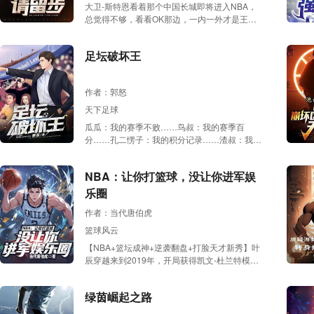
大卫-斯特恩看着那个中国长城即将进入NBA，
坛暴君”的男人！而那支拥有科比、罗斯、约基
总觉得不够，看看OK那边，一内一外才是王
奇等超巨的湖人队，更是被称为史上最成功的球
道，这样才能让中国体育迷更爱篮球，更多的关
队！
注NBA。 他向上帝祈祷“再来一个中国天才外线
足坛破坏王
吧”……这梦想，居然成真了！向上帝祈祷真的
有用！ 可是这天才也过于天才了一点，天才到
懒得训练都没有人能可以和他相提并论。 十几
作者：郭怒
年后，大卫-斯特恩再次向上帝祈祷“让高斯赶紧
退役吧，美国篮球要在那个男人的脚下抬不起头
天下足球
了啊！”
瓜瓜：我的赛季不败……鸟叔：我的赛季百
分……孔二愣子：我的积分记录……渣叔：我的
完美赛季……四人异口同声：都是因为你！卫熊
猫：我真的不想和你们为难啊！可是没办法，谁
NBA：让你打篮球，没让你进军娱
让我是足坛空前绝后的破坏之王呢？注：本书中
的足坛，是一个架空的欧洲足坛！如有雷同，纯
乐圈
属巧合！
作者：当代唐伯虎
篮球风云
【NBA+篮坛成神+逆袭翻盘+打脸天才新秀】叶
辰穿越来到2019年，开局获得凯文-杜兰特模
板。从密歇根州立大学开始，一步步成为篮球之
神。除此之外，他强大的攻坚利器更是让国内外
绿茵崛起之路
各大女明星“苦不堪言”！迈克尔-乔丹：在叶辰面
前不要提Goat，这是对他的侮辱！ 勒布朗-詹姆